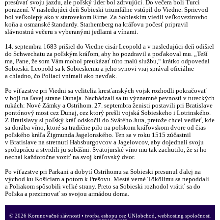
presúvať svoju jazdu, ale poľský úder bol zdrvujúci. Do večera boli Turci
porazení. V nasledujúci deň Sobieski triumfálne vstúpil do Viedne. Sprievod
bol veľkolepý ako v starovekom Ríme. Za Sobieskim viedli veľkovezírovho
koňa a osmanské štandardy. Starhemberg na kráľovu počesť pripravil
slávnostnú večeru s vyberanými jedlami a vínami.
14. septembra 1683 prišiel do Viedne cisár Leopold a v nasledujúci deň odišiel
do Schwechatu za poľským kráľom, aby ho pozdravil a poďakoval mu. „Teší
ma, Pane, že som Vám mohol preukázať túto malú službu,“ krátko odpovedal
Sobieski. Leopold sa k Sobieskemu a jeho synovi vraj správal oficiálne
a chladno, čo Poliaci vnímali ako nevďak.
Po víťazstve pri Viedni sa velitelia kresťanských vojsk rozhodli pokračovať
v boji na ľavej strane Dunaja. Nachádzali sa tu významné pevnosti v tureckých
rukách: Nové Zámky a Ostrihom. 27. septembra ženisti postavili pri Bratislave
pontónový most cez Dunaj, cez ktorý prešli vojská Sobieskeho i Lotrinského.
Z Bratislavy si poľský kráľ odskočil do Svätého Jura, pretože chcel vedieť, kde
sa dorába víno, ktoré sa tradične pilo na poľskom kráľovskom dvore od čias
poľského kráľa Žigmunda Jagelonského. Ten sa v roku 1515 zúčastnil
v Bratislave na stretnutí Habsburgovcov a Jagelovcov, aby dojednali svoju
spoluprácu a stvrdili ju sobášmi. Svätojurské víno mu tak zachutilo, že si ho
nechal každoročne voziť na svoj kráľovský dvor.
Po víťazstve pri Parkani a dobytí Ostrihomu sa Sobieski presunul ďalej na
východ ku Košiciam a potom k Prešovu. Mestá verné Tökölimu sa nepoddali
a Poliakom spôsobili veľké strany. Preto sa Sobieski rozhodol vrátiť sa do
Poľska a prezimovať so svojou armádou doma.
© 2026 Korunovačné slávnosti •
tvorba eshopu cez UNIobchod
,
webhosting
spoločnosti