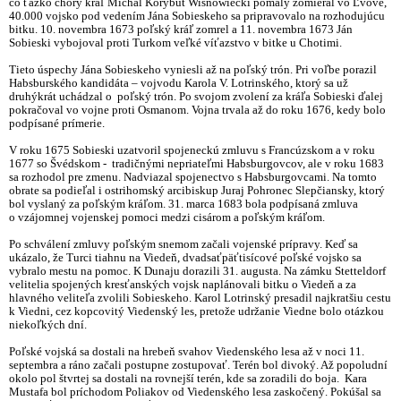
čo ťažko chorý kráľ Michal Korybut Wisnowiecki pomaly zomieral vo Ľvove,
40.000 vojsko pod vedením Jána Sobieskeho sa pripravovalo na rozhodujúcu
bitku. 10. novembra 1673 poľský kráľ zomrel a 11. novembra 1673 Ján
Sobieski vybojoval proti Turkom veľké víťazstvo v bitke u Chotimi.
Tieto úspechy Jána Sobieskeho vyniesli až na poľský trón. Pri voľbe porazil
Habsburského kandidáta – vojvodu Karola V. Lotrinského, ktorý sa už
druhýkrát uchádzal o poľský trón. Po svojom zvolení za kráľa Sobieski ďalej
pokračoval vo vojne proti Osmanom. Vojna trvala až do roku 1676, kedy bolo
podpísané prímerie.
V roku 1675 Sobieski uzatvoril spojeneckú zmluvu s Francúzskom a v roku
1677 so Švédskom - tradičnými nepriateľmi Habsburgovcov, ale v roku 1683
sa rozhodol pre zmenu. Nadviazal spojenectvo s Habsburgovcami. Na tomto
obrate sa podieľal i ostrihomský arcibiskup Juraj Pohronec Slepčiansky, ktorý
bol vyslaný za poľským kráľom. 31. marca 1683 bola podpísaná zmluva
o vzájomnej vojenskej pomoci medzi cisárom a poľským kráľom.
Po schválení zmluvy poľským snemom začali vojenské prípravy. Keď sa
ukázalo, že Turci tiahnu na Viedeň, dvadsaťpäťtisícové poľské vojsko sa
vybralo mestu na pomoc. K Dunaju dorazili 31. augusta. Na zámku Stetteldorf
velitelia spojených kresťanských vojsk naplánovali bitku o Viedeň a za
hlavného veliteľa zvolili Sobieskeho. Karol Lotrinský presadil najkratšiu cestu
k Viedni, cez kopcovitý Viedenský les, pretože udržanie Viedne bolo otázkou
niekoľkých dní.
Poľské vojská sa dostali na hrebeň svahov Viedenského lesa až v noci 11.
septembra a ráno začali postupne zostupovať. Terén bol divoký. Až popoludní
okolo pol štvrtej sa dostali na rovnejší terén, kde sa zoradili do boja. Kara
Mustafa bol príchodom Poliakov od Viedenského lesa zaskočený. Pokúšal sa