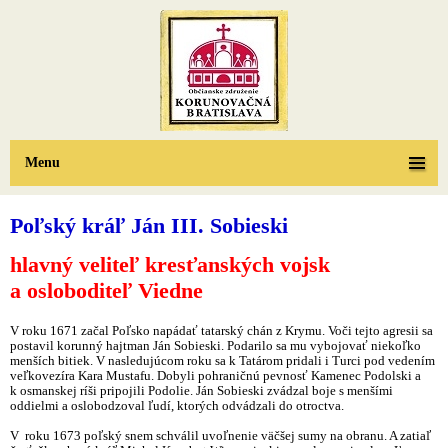
Menu
Poľský kráľ Ján III. Sobieski
hlavný veliteľ kresťanských vojsk
a osloboditeľ Viedne
V roku 1671 začal Poľsko napádať tatarský chán z Krymu. Voči tejto agresii sa
postavil korunný hajtman Ján Sobieski. Podarilo sa mu vybojovať niekoľko
menších bitiek. V nasledujúcom roku sa k Tatárom pridali i Turci pod vedením
veľkovezíra Kara Mustafu. Dobyli pohraničnú pevnosť Kamenec Podolski a
k osmanskej ríši pripojili Podolie. Ján Sobieski zvádzal boje s menšími
oddielmi a oslobodzoval ľudí, ktorých odvádzali do otroctva.
V roku 1673 poľský snem schválil uvoľnenie väčšej sumy na obranu. A zatiaľ