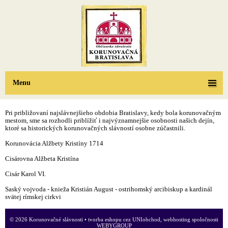
Menu
Pri približovaní najslávnejšieho obdobia Bratislavy, kedy bola korunovačným
mestom, sme sa rozhodli priblížiť i najvýznamnejšie osobnosti našich dejín,
ktoré sa historických korunovačných slávností osobne zúčastnili.
Korunovácia Alžbety Kristíny 1714
Cisárovna Alžbeta Kristína
Cisár Karol VI.
Saský vojvoda - knieža Kristián August - ostrihomský arcibiskup a kardinál
svätej rímskej cirkvi
© 2026 Korunovačné slávnosti •
tvorba eshopu cez UNIobchod
,
webhosting
spoločnosti
WEBYGROUP