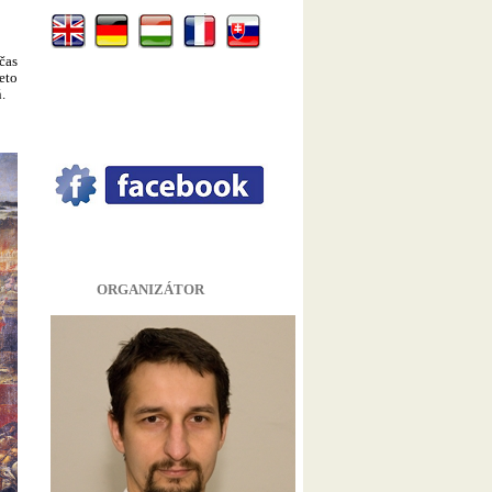
čas
eto
ň.
ORGANIZÁTOR