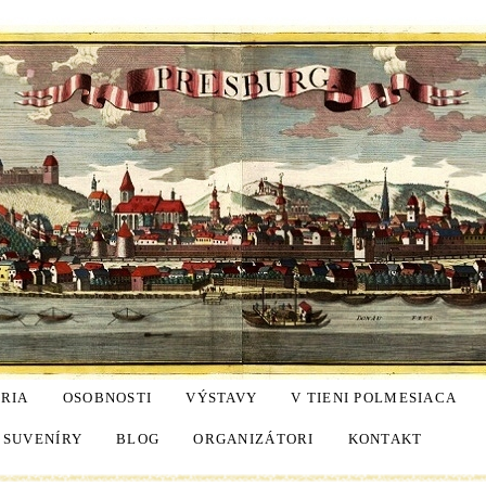
ÓRIA
OSOBNOSTI
VÝSTAVY
V TIENI POLMESIACA
SUVENÍRY
BLOG
ORGANIZÁTORI
KONTAKT