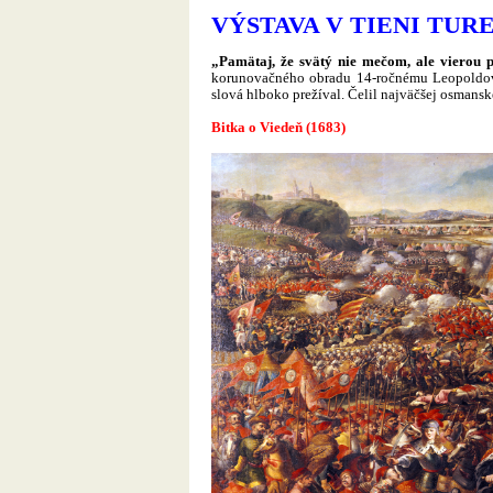
VÝSTAVA V TIENI TU
„Pamätaj, že svätý nie mečom, ale vierou 
korunovačného obradu 14-ročnému Leopoldovi
slová hlboko prežíval. Čelil najväčšej osmansk
Bitka o Viedeň (1683)