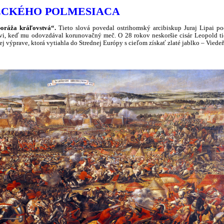
RECKÉHO POLMESIACA
poráža kráľovstvá“.
Tieto slová povedal ostrihomský arcibiskup Juraj Lipai po
, keď mu odovzdával korunovačný meč. O 28 rokov neskoršie cisár Leopold ti
ej výprave, ktorá vytiahla do Strednej Európy s cieľom získať zlaté jablko – Viede