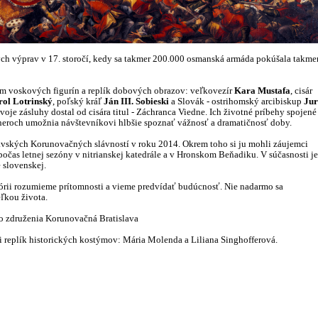
ých výprav v 17. storočí, kedy sa takmer 200.000 osmanská armáda pokúšala takme
vom voskových figurín a replík dobových obrazov: veľkovezír
Kara Mustafa
, cisár
ol Lotrinský
, poľský kráľ
Ján III. Sobieski
a Slovák - ostrihomský arcibiskup
Jur
 svoje zásluhy dostal od cisára titul - Záchranca Viedne. Ich životné príbehy spojené
neroch umožnia návštevníkovi hlbšie spoznať vážnosť a dramatičnosť doby.
slavských Korunovačných slávností v roku 2014. Okrem toho si ju mohli záujemci
očas letnej sezóny v nitrianskej katedrále a v Hronskom Beňadiku. V súčasnosti je
e slovenskej.
stórii rozumieme prítomnosti a vieme predvídať budúcnosť. Nie nadarmo sa
teľkou života.
ho združenia Korunovačná Bratislava
i replík historických kostýmov: Mária Molenda a Liliana Singhofferová.