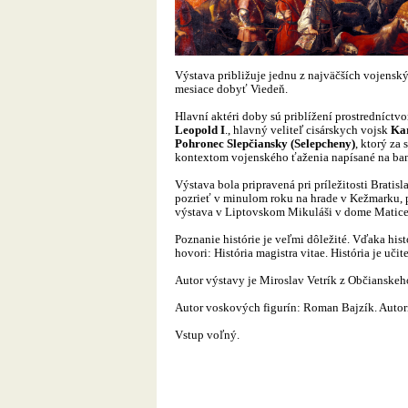
Výstava približuje jednu z najväčších vojensk
mesiace dobyť Viedeň.
Hlavní aktéri doby sú priblížení prostredníct
Leopold I
., hlavný veliteľ cisárskych vojsk
Kar
Pohronec Slepčiansky (Selepcheny)
, ktorý za
kontextom vojenského ťaženia napísané na ba
Výstava bola pripravená pri príležitosti Brati
pozrieť v minulom roku na hrade v Kežmarku, p
výstava v Liptovskom Mikuláši v dome Matic
Poznanie histórie je veľmi dôležité. Vďaka hi
hovori:
História magistra vitae. História je uči
Autor výstavy je Miroslav Vetrík z Občianske
Autor voskových figurín: Roman Bajzík. Autor
Vstup voľný.