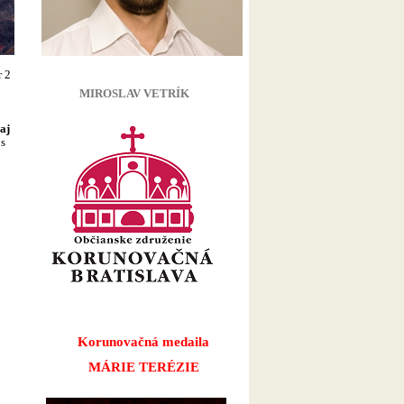
r 2
MIROSLAV VETRÍK
aj
 s
Korunovačná medaila
MÁRIE TERÉZIE